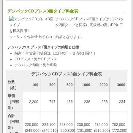
デジパックCDプレス3面タイプ料金表
デジパックCDプレス3面タイプはデジパッ
ク2面タイプと同様に高級感の高いPP加工
を標準採用！
シュリンク包装仕上げでのご納品となります。
デジパックCDプレス3面タイプの納期と仕様
納期：18営業日後発送（土日祝日・台湾祝日除く）
CDプレス：海外CDプレス
デジパック印刷：海外印刷
デジパックCDプレス3面タイプ料金表
枚数
100
300
500
1000
2000
3000
（枚）
単価
（円/税
2,200
747
456
238
236
234
別）
合計
（円/税
220,000
224,100
228,000
238,000
472,000
702,000
別）
(242,000)
(246,510)
(250,800)
(261,800)
(519,200)
(772,200)