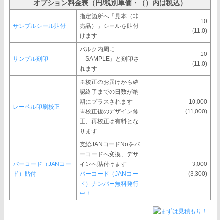
オプション料金表（円/税別単価・（）内は税込）
指定箇所へ「見本（非
10
サンプルシール貼付
売品）」シールを貼付
(11.0)
けます
バルク内周に
10
サンプル刻印
「SAMPLE」と刻印さ
(11.0)
れます
※校正のお届けから確
認終了までの日数が納
期にプラスされます
10,000
レーベル印刷校正
※校正後のデザイン修
(11,000)
正、再校正は有料とな
ります
支給JANコードNoをバ
ーコードへ変換、デザ
バーコード（JANコー
インへ貼付けます
3,000
ド）貼付
バーコード（JANコー
(3,300)
ド）ナンバー無料発行
中！