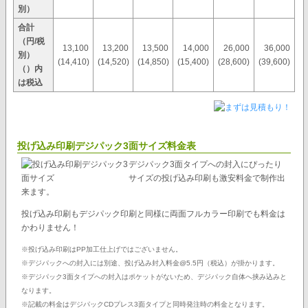
別）
合計
（円/税
13,100
13,200
13,500
14,000
26,000
36,000
別）
(14,410)
(14,520)
(14,850)
(15,400)
(28,600)
(39,600)
（）内
は税込
投げ込み印刷デジパック3面サイズ料金表
デジパック3面タイプへの封入にぴったり
サイズの投げ込み印刷も激安料金で制作出
来ます。
投げ込み印刷もデジパック印刷と同様に両面フルカラー印刷でも料金は
かわりません！
※投げ込み印刷はPP加工仕上げではございません。
※デジパックへの封入には別途、投げ込み封入料金@5.5円（税込）が掛かります。
※デジパック3面タイプへの封入はポケットがないため、デジパック自体へ挟み込みと
なります。
※記載の料金はデジパックCDプレス3面タイプと同時発注時の料金となります。