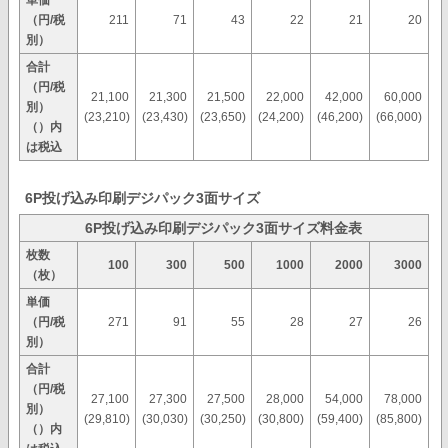
単価
（円/税
211
71
43
22
21
20
別）
合計
（円/税
21,100
21,300
21,500
22,000
42,000
60,000
別）
(23,210)
(23,430)
(23,650)
(24,200)
(46,200)
(66,000)
（）内
は税込
6P投げ込み印刷デジパック3面サイズ
6P投げ込み印刷デジパック3面サイズ料金表
枚数
100
300
500
1000
2000
3000
（枚）
単価
（円/税
271
91
55
28
27
26
別）
合計
（円/税
27,100
27,300
27,500
28,000
54,000
78,000
別）
(29,810)
(30,030)
(30,250)
(30,800)
(59,400)
(85,800)
（）内