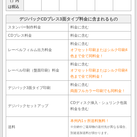
（）内
は税込
デジパックCDプレス3面タイプ料金に含まれるもの
スタンパー制作料金
料金に含む
CDプレス料金
料金に含む
料金に含む
レーベルフィルム出力料金
オフセット印刷またはシルク印刷4
色まで全て同料金！
料金に含む
レーベル印刷（盤面印刷）料金
オフセット印刷またはシルク印刷4
色まで全て同料金！
料金に含む
デジパック3面タイプ印刷
両面フルカラー印刷でも同料金！
CDディスク挿入・シュリンク包装
デジパックセットアップ
料金を含む
本州内1ヶ所送料無料！
送料
※分納やご返却物の送付先が異なる場合、
別途追加送料が掛かります。