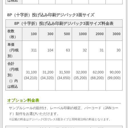
は税込
8P（十字折）投げ込み印刷デジパック3面サイズ
8P（十字折）投げ込み印刷デジパック3面サイズ料金表
枚数
100
300
500
1000
2000
3000
（枚）
単価
（円/税
311
104
63
32
31
30
別）
合計
（円/税
31,100
31,200
31,500
32,000
62,000
90,000
別）
(34,210)
(34,320)
(34,650)
(35,200)
(68,200)
(99,000)
（）内
は税込
オプション料金表
サンプルシールの貼付け、レーベル印刷の校正、バーコード（JANコー
ド）貼付をお選びいただけます。
※記載の料金はデジパックCDプレス3面タイプと同時発注時の料金となります。